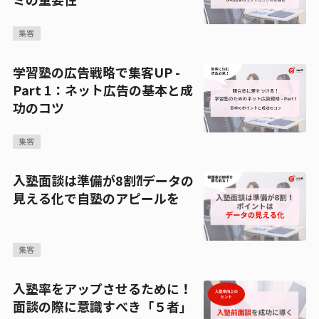
ミの重要性
集客
学習塾の広告戦略で集客UP -
Part 1：ネット広告の基本と成
功のコツ
集客
入塾面談は準備が8割⁈データの
見える化で自塾のアピールを
集客
入塾率をアップさせるために！
面談の際に意識すべき「５者」