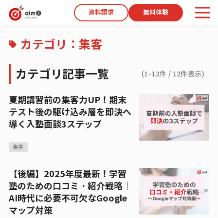
資料請求
無料体験
カテゴリ：
集客
カテゴリ記事一覧
(
1
-
12
件 /
12
件表示)
夏期講習前の集客力UP！期末
テスト後の駆け込み層を即決へ
導く入塾面談3ステップ
集客
【後編】2025年度最新！学習
塾のための口コミ・紹介戦略｜
AI時代に必要不可欠なGoogle
マップ対策