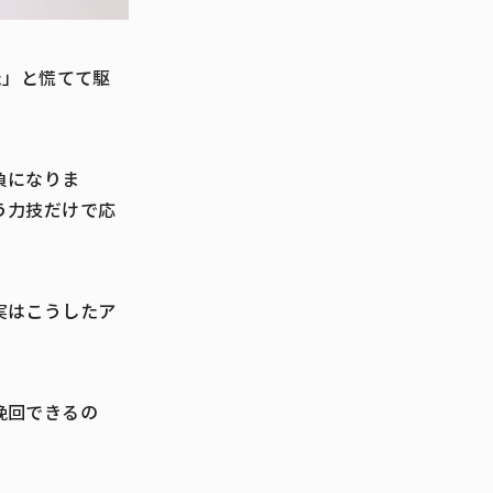
た」と慌てて駆
負になりま
う力技だけで応
実はこうしたア
挽回できるの