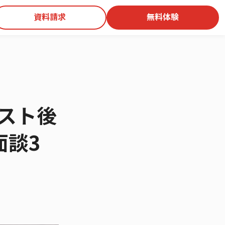
資料請求
無料体験
スト後
面談3