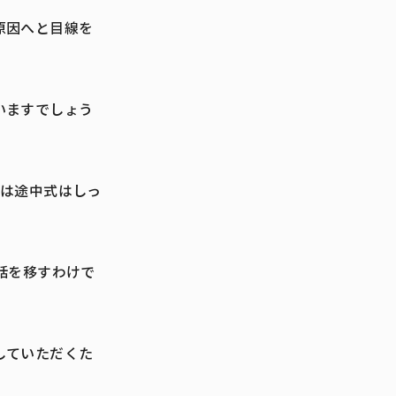
原因へと目線を
いますでしょう
実は途中式はしっ
。
話を移すわけで
していただくた