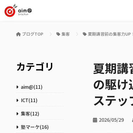
ブログTOP
集客
夏期講習前の集客力UP
カテゴリ
夏期講
の駆け
aim@
(
11
)
ステッ
ICT
(
11
)
集客
(
12
)
2026/05/29
塾マーケ
(
16
)