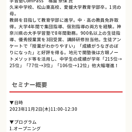
学習塾ComPass 橘薗 奈保 氏
久米中学校、松山東高校、愛媛大学教育学部卒。1児の
母。
教師を目指して教育学部に進学。中・高の教員免許取
得。大学4年間で集団指導、個別指導の両方を経験。神
奈川県の大手学習塾で8年間勤務。900名以上の生徒指
導、優秀授業賞を3回受賞、講師研修担当他。生徒アン
ケートで「授業がわかりやすい」「成績がうなぎのぼ
りになった」と好評を得る。地元で開塾後は方眼ノー
トメソッド等を活用し、中学生の成績が学年「215位→
25位」「77位→3位」「106位→12位」他大幅増進！
セミナー概要
▼日時
2023年11月2日(木)11:00-12:30
▼プログラム
1.オープニング